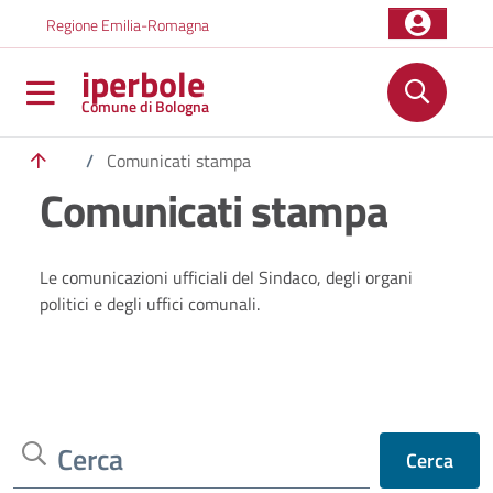
Salta al contenuto principale
Skip to footer content
Regione Emilia-Romagna
iperbole
Comune di Bologna
/
Comunicati stampa
Comunicati stampa
Le comunicazioni ufficiali del Sindaco, degli organi
politici e degli uffici comunali.
Cerca
Cerca