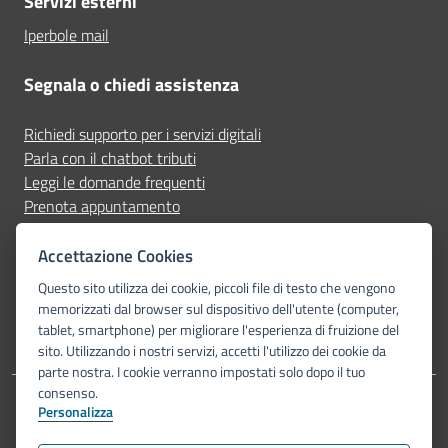
Servizi esterni
Iperbole mail
Segnala o chiedi assistenza
Richiedi supporto per i servizi digitali
Parla con il chatbot tributi
Leggi le domande frequenti
Prenota appuntamento
Segnala disservizio
Accettazione Cookies
Seguici su
Questo sito utilizza dei cookie, piccoli file di testo che vengono
memorizzati dal browser sul dispositivo dell'utente (computer,
tablet, smartphone) per migliorare l'esperienza di fruizione del
sito. Utilizzando i nostri servizi, accetti l'utilizzo dei cookie da
parte nostra. I cookie verranno impostati solo dopo il tuo
consenso.
Personalizza
Dichiarazione di accessibilità
Privacy Policy
Note legali
Piano di miglioramento del sito
Mappa del sito