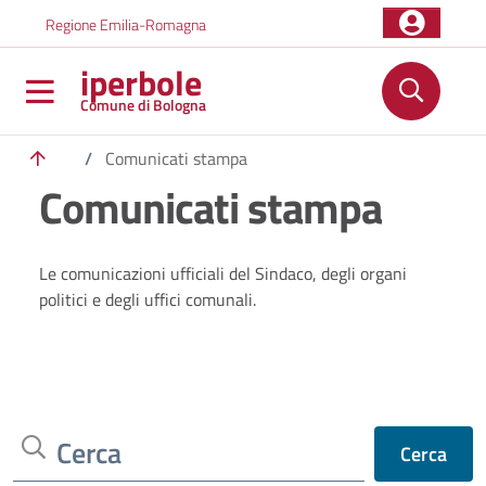
Salta al contenuto principale
Skip to footer content
Regione Emilia-Romagna
iperbole
Comune di Bologna
/
Comunicati stampa
Comunicati stampa
Le comunicazioni ufficiali del Sindaco, degli organi
politici e degli uffici comunali.
Cerca
Cerca