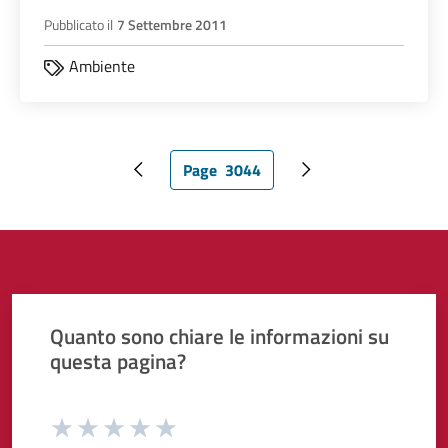
Pubblicato il
7 Settembre 2011
Ambiente
Page
3044
Pagina precedente
Pagina attuale
Pagina successiva
Quanto sono chiare le informazioni su
questa pagina?
Valuta da 1 a 5 stelle la pagina
Valuta 1 stelle su 5
Valuta 2 stelle su 5
Valuta 3 stelle su 5
Valuta 4 stelle su 5
Valuta 5 stelle su 5