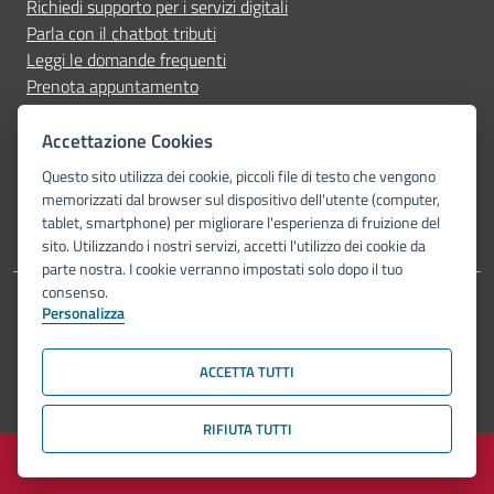
Richiedi supporto per i servizi digitali
Parla con il chatbot tributi
Leggi le domande frequenti
Prenota appuntamento
Segnala disservizio
Accettazione Cookies
Seguici su
Questo sito utilizza dei cookie, piccoli file di testo che vengono
memorizzati dal browser sul dispositivo dell'utente (computer,
tablet, smartphone) per migliorare l'esperienza di fruizione del
sito. Utilizzando i nostri servizi, accetti l'utilizzo dei cookie da
parte nostra. I cookie verranno impostati solo dopo il tuo
consenso.
Personalizza
Dichiarazione di accessibilità
Privacy Policy
Note legali
Piano di miglioramento del sito
Mappa del sito
ACCETTA TUTTI
© Comune di Bologna 2026. Tutti i diritti riservati.
RIFIUTA TUTTI