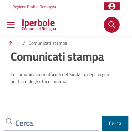
Salta al contenuto principale
Skip to footer content
Regione Emilia-Romagna
iperbole
Comune di Bologna
/
Comunicati stampa
Comunicati stampa
Le comunicazioni ufficiali del Sindaco, degli organi
politici e degli uffici comunali.
Cerca
Cerca