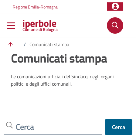
Salta al contenuto principale
Skip to footer content
Regione Emilia-Romagna
iperbole
Comune di Bologna
/
Comunicati stampa
Comunicati stampa
Le comunicazioni ufficiali del Sindaco, degli organi
politici e degli uffici comunali.
Cerca
Cerca