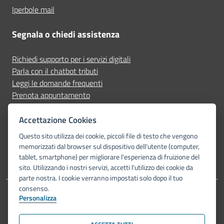
Iperbole mail
Segnala o chiedi assistenza
Richiedi supporto per i servizi digitali
Parla con il chatbot tributi
Leggi le domande frequenti
Prenota appuntamento
Segnala disservizio
Accettazione Cookies
Seguici su
Questo sito utilizza dei cookie, piccoli file di testo che vengono
memorizzati dal browser sul dispositivo dell'utente (computer,
tablet, smartphone) per migliorare l'esperienza di fruizione del
sito. Utilizzando i nostri servizi, accetti l'utilizzo dei cookie da
parte nostra. I cookie verranno impostati solo dopo il tuo
consenso.
Personalizza
Dichiarazione di accessibilità
Privacy Policy
Note legali
Piano di miglioramento del sito
Mappa del sito