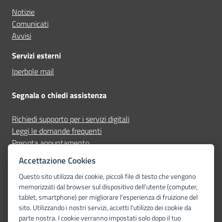
Notizie
Comunicati
Avvisi
Servizi esterni
Iperbole mail
Segnala o chiedi assistenza
Richiedi supporto per i servizi digitali
Leggi le domande frequenti
Prenota appuntamento
Segnala disservizio
Accettazione Cookies
Questo sito utilizza dei cookie, piccoli file di testo che vengono
Seguici su
memorizzati dal browser sul dispositivo dell'utente (computer,
tablet, smartphone) per migliorare l'esperienza di fruizione del
facebook
instagram
youtube
telegram-plane
whatsapp
sito. Utilizzando i nostri servizi, accetti l'utilizzo dei cookie da
parte nostra. I cookie verranno impostati solo dopo il tuo