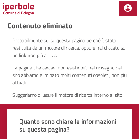
iperbole
Salta al contenuto principale della pagina
Comune di Bologna
Parte principale della pagina
Contenuto eliminato
Probabilmente sei su questa pagina perché è stata
restituita da un motore di ricerca, oppure hai cliccato su
un link non più attivo.
La pagina che cercavi non esiste più, nel ridisegno del
sito abbiamo eliminato molti contenuti obsoleti, non più
attuali.
Suggeriamo di usare il motore di ricerca interno al sito.
Quali sono stati gli aspetti che hai preferito?
Vuoi aggiungere altri dettagli?
1/2
2/2
Grazie, il tuo parere ci aiuterà a migliorare i
Quanto sono chiare le informazioni
o
Avanti
su questa pagina?
Dettaglio
Le indicazioni erano chiare
Inserire massimo 200 caratteri