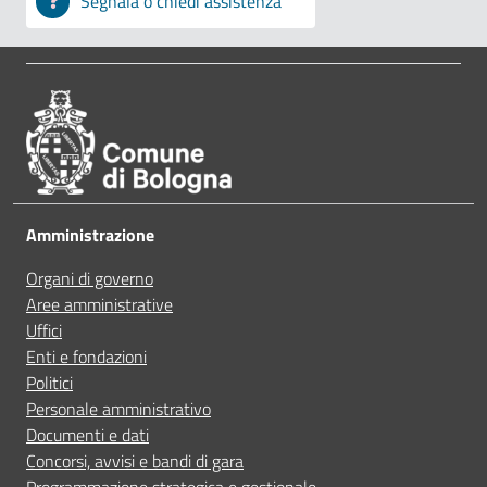
Segnala o chiedi assistenza
A volte le indicazioni non erano complete
Pié di pagina
Richiedi supporto per i servizi digitali
A volte non capivo se stavo procedendo correttamen
Parla con il chatbot tributi
Ho avuto problemi tecnici
Leggi le domande frequenti
Amministrazione
Altro
Organi di governo
Prenota appuntamento
Aree amministrative
Uffici
Segnala disservizio
Enti e fondazioni
Politici
Personale amministrativo
Documenti e dati
Concorsi, avvisi e bandi di gara
Programmazione strategica e gestionale