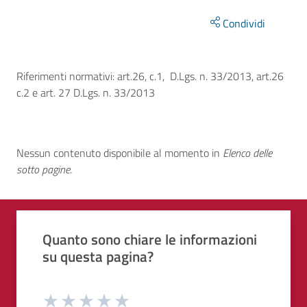
Condividi
Riferimenti normativi: art.26, c.1, D.Lgs. n. 33/2013, art.26
c.2 e art. 27 D.Lgs. n. 33/2013
Elenco delle sotto pagine
Nessun contenuto disponibile al momento
in
Elenco delle
sotto pagine
.
Quali sono stati gli aspetti che hai preferito?
Vuoi aggiungere altri dettagli?
1/2
2/2
Grazie, il tuo parere ci aiuterà a migliorare i
Quanto sono chiare le informazioni
o
Avanti
su questa pagina?
Dettaglio
Le indicazioni erano chiare
Inserire massimo 200 caratteri
Valuta da 1 a 5 stelle la pagina