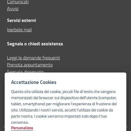
Comunicati
Avvisi
Servizi esterni
Iperbole mail
Segnala o chiedi assistenza
Leggi le domande frequenti
Prenota appuntamento
Segnala disservizio
Richiedi assistenza
Accettazione Cookies
Questo sito utilizza dei cookie, piccoli file di testo che vengono
Seguici su
memorizzati dal browser sul dispositivo dell'utente (computer,
tablet, smartphone) per migliorare l'esperienza di fruizione del
facebook
instagram
youtube
telegram-plane
whatsapp
sito. Utilizzando i nostri servizi, accetti l'utilizzo dei cookie da
parte nostra. I cookie verranno impostati solo dopo il tuo
consenso.
Personalizza