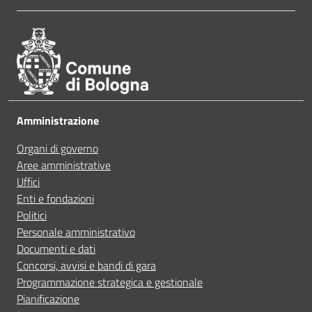
Pié di pagina
Parla con il chatbot tributi
A volte non capivo se stavo procedendo correttamen
Leggi le domande frequenti
Ho avuto problemi tecnici
Prenota appuntamento
Amministrazione
Altro
Organi di governo
Segnala disservizio
Aree amministrative
Uffici
Richiedi assistenza
Enti e fondazioni
Politici
Personale amministrativo
Documenti e dati
Concorsi, avvisi e bandi di gara
Programmazione strategica e gestionale
Pianificazione