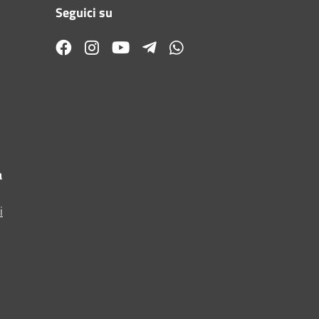
Seguici su
facebook
instagram
youtube
telegram-plane
whatsapp
a
i