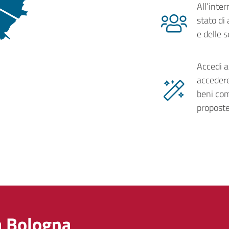
All’inte
stato di
e delle 
Accedi a
accedere
beni com
proposte
a Bologna