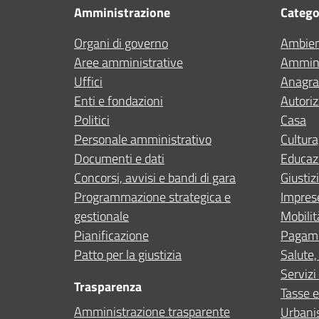
Amministrazione
Categor
Organi di governo
Ambie
Aree amministrative
Ammini
Uffici
Anagraf
Enti e fondazioni
Autoriz
Politici
Casa
Personale amministrativo
Cultura
Documenti e dati
Educaz
Concorsi, avvisi e bandi di gara
Giustiz
Programmazione strategica e
Impres
gestionale
Mobilit
Pianificazione
Pagam
Patto per la giustizia
Salute,
Servizi 
Trasparenza
Tasse e
Amministrazione trasparente
Urbanis