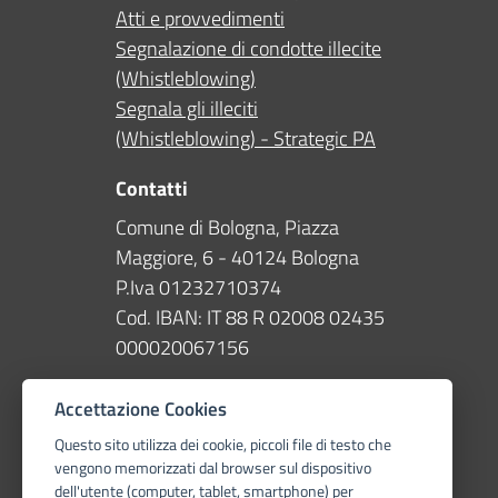
Atti e provvedimenti
Segnalazione di condotte illecite
(Whistleblowing)
Segnala gli illeciti
(Whistleblowing) - Strategic PA
Contatti
Comune di Bologna, Piazza
Maggiore, 6 - 40124 Bologna
P.Iva 01232710374
Cod. IBAN: IT 88 R 02008 02435
000020067156
Telefono
051 203040
Accettazione Cookies
PEC
Questo sito utilizza dei cookie, piccoli file di testo che
vengono memorizzati dal browser sul dispositivo
protocollogenerale@pec.comun
dell'utente (computer, tablet, smartphone) per