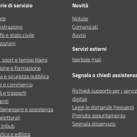
ie di servizio
Novità
Altro
nte
Notizie
strazione
Comunicati
e e stato civile
Avvisi
zazioni
Servizi esterni
Iperbole mail
, sport e tempo libero
ione e formazione
Segnala o chiedi assistenz
ia e sicurezza pubblica
e e commercio
Richiedi supporto per i serviz
à e trasporti
digitali
enti
Leggi le domande frequenti
 benessere e assistenza
Prenota appuntamento
elettorali
Segnala disservizio
 tributi
tica e edilizia